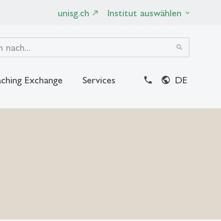
unisg.ch
Institut auswählen
search
ching Exchange
Services
DE
close