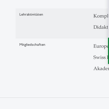
Lehraktivitäten
Komple
Didakti
Mitgliedschaften
Europe
Swiss 
Akadem