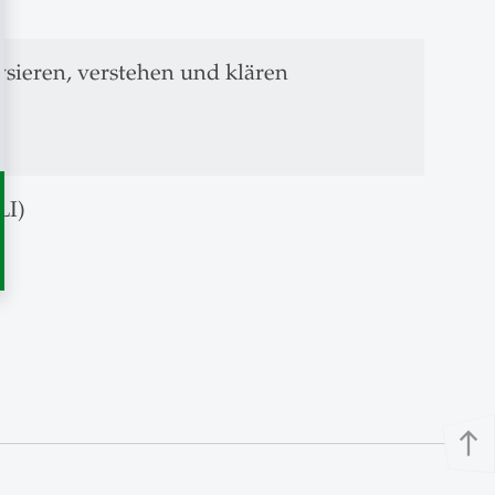
sieren, verstehen und klären
LI)
north