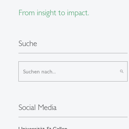
From insight to impact.
Suche
search
Social Media
Universität St.Gallen