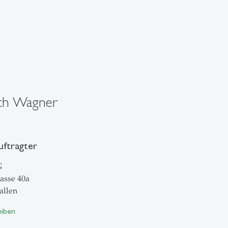
ich Wagner
uftragter
G
asse 40a
allen
eiben