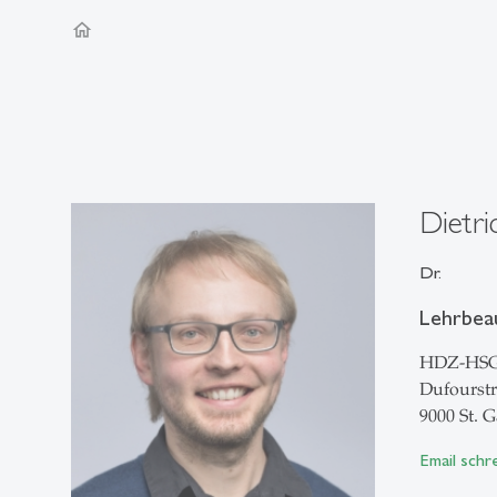
home
Dietr
Dr.
Lehrbea
HDZ-HS
Dufourstr
9000 St. G
Email schr