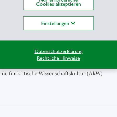
Cookies akzeptieren
xe, wertbewusste Entscheidungssituationen analy
Einstellungen
scher Transfer 1
an Association for Learning and Instruction (EAR
Datenschutzerklärung
Rechtliche Hinweise
Faculty Development Network (SFDN)
ie für kritische Wissenschaftskultur (AkW)