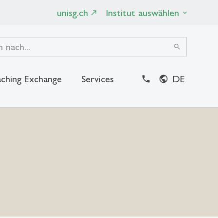
unisg.ch
Institut auswählen
search
ching Exchange
Services
DE
close