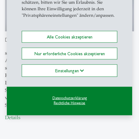
schätzen, bitten wir Sie um Erlaubnis. Sie
können Ihre Einwilligung jederzeit in den
"Privatsphäreneinstellungen" ändern/anpassen.
Alle Cookies akzeptieren
Dr. Dietrich Wagner
studierte Wirtschaftspädagogik an der Friedrich-
Nur erforderliche Cookies akzeptieren
Alexander-Universität in Nürnberg und beschäftigt sich
seit 2014 mit verschiedenen Themenfeldern der
Einstellungen
Hochschuldidaktik und Hochschulentwicklung am
Institut für Wirtschaftspädagogik der Universität
St.Gallen. In seiner Forschung steht v.a. die Entwicklung
von kritischer Reflexion und ethischer Kompetenz bei
Datenschutzerklärung
Rechtliche Hinweise
Studierenden im Zentrum.
Details