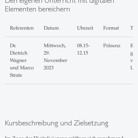
Den eigenen Unterricht mit digitalen
Elementen bereichern
Referenten
Datum
Uhrzeit
Format
Th
Dr.
Mittwoch,
08.15-
Präsenz
Evi
Dietrich
29.
12.15
ges
Wagner
November
von
und Marco
2023
Ler
Strate
Kursbeschreibung und Zielsetzung