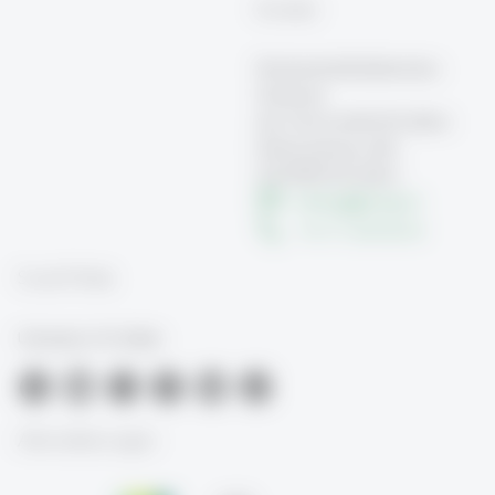
Kontakt
Hochschuldidaktisches
Zentrum
der Universität St.Gallen
Dufourstrasse 40a
CH-9000 St.Gallen
hdzhsg
@
unisg.ch
+41 71 224 26 30
Social Media
University of St.Gallen
Akkreditierungen