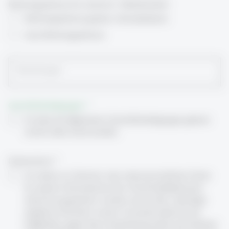
Rechnungsadresse für externe/r Teilnehmende/r
Rechnungsadresse gemäss «Kontaktdaten»
neue Rechnungsadresse
Bemerkungen
Geschäftsbedingungen
*
Ich habe die Allgemeinen Geschäftsbedingungen gelesen
und bin damit einverstanden.
Datenschutz
*
Ich nehme zur Kenntnis, dass meine persönlichen Daten
für spätere Informationen des Hochschuldidaktischen
Zentrums gespeichert werden und ich über zukünftige
Angebote informiert werde. Es besteht jederzeit die
Möglichkeit, gegen diese Verarbeitung meiner persönlichen