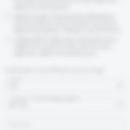
payment for external persons
Digitale Prüfungen wirksam gestalten (Selbstlernkurs)
(Deutsch), Jederzeit starten, Dokument wird nach der
Registrierung zugesandt / Zahlung für externe Personen
Designing effective digital exams (self-learning course)
(English), Start anytime, document will be sent after
registration / payment for external persons
Kontaktdaten (Geschäftsadresse bevorzugt)
Anrede
Frau
Titel (wird in Teilnahmebestätigung aufgeführt)
*
kein Titel
Nachname
*