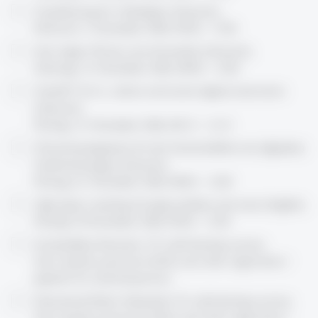
Visualisierung für «Neulinge» (Deutsch),
Mittwoch, 4. November 2026, 09.00 – 17.00
Vom trägen Wissen zum Anwenden (Deutsch),
Dienstag, 10. November 2026, 08.00 – 12.00
ChatGPT & Co.: Lehren und Lernen digital unterstützt
(Deutsch),
Montag, 16. November 2026, 08.15 – 12.15
Wissensmanagement für die Hochschullehre mit (digitalen)
Denkwerkzeugen (Deutsch),
Montag, 23. November 2026, 08.00 – 12.00
High impact teaching through problems and cases (English),
Monday, 30 November 2026, 09.00 – 13.00
Sustainability Education 101 (self-learning course),
Start anytime, password will be sent after registration /
payment for external persons
Educational Myths Debunked 101 (self-learning course),
Start anytime, password will be sent after registration /