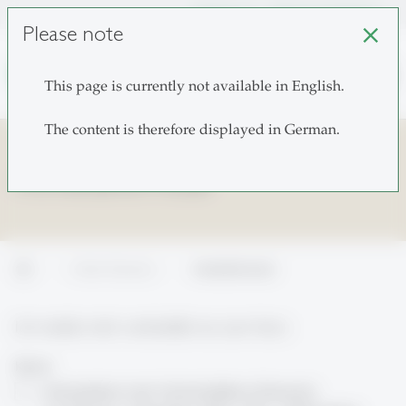
unisg.ch
Choose institutes
Please note
close
search
This page is currently not available in English.
The content is therefore displayed in German.
Anmeldeformular
home
Further Education
Anmeldeformular
Ich melde mich verbindlich an zum Kurs:
Kurse:
Achtsamkeit in der Hochschullehre (Deutsch),