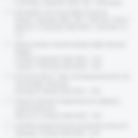
nur Montag, 7. September 2026, 16.00 - 18.00 (online)
Achtsamkeit in der Hochschullehre (Deutsch),
Montag, 7. September 2026, 16.00 – 18.00 (Teil1: online) +
Mittwoch, 16. September 2026, 09.00 – 13.00 (Teil 2: vor
Ort)
Effective student-centered teaching in higher education
(English),
Tuesday, 22 September 2026, 09.00 – 13.00
Tuesday, 17 November 2026, 09.00 – 13.00
Mit Worten führen – Rede- und Gesprächsrhetorik in der
Hochschullehre (Deutsch),
Dienstag, 20. Oktober 2026, 09.00 – 17.00
Wirksam moderieren: Kompetenzen für erfolgreiche
Seminare (Deutsch),
Mittwoch, 21. Oktober 2026, 09.00 – 17.00
Schriftliche Arbeiten betreuen und bewerten (Deutsch),
Dienstag, 27. Oktober 2026, 09.00 – 13.00