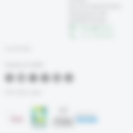
der Universität St.Gallen
Dufourstrasse 40a
CH-9000 St.Gallen
hdzhsg
@
unisg.ch
+41 71 224 26 30
Social Media
University of St.Gallen
Akkreditierungen