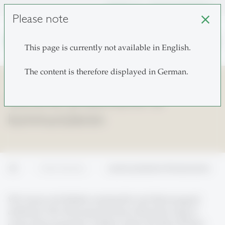
unisg.ch
Choose institutes
Please note
close
search
This page is currently not available in English.
The content is therefore displayed in German.
souverän präsentieren &
kommunizieren
home
Further Education
souverän präsentieren & kommunizieren
Wie lassen sich Inhalte anschaulich und überzeugend
darbieten? Der Schwerpunkt dieses Bereiches liegt in
einem überzeugenden Auftritt, indem Sie Ihren Körper