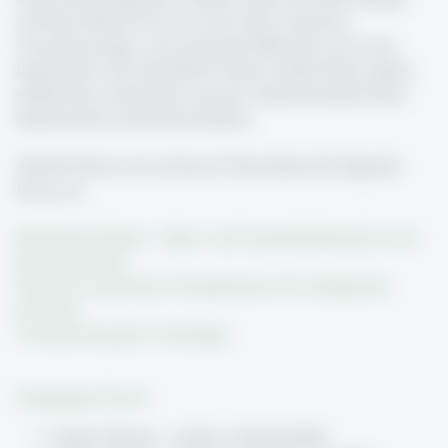
und Ihre Stimme bewusst und sicher einsetzen.
Visualisierungen, eine packende Rhetorik sowie eine
körperliche und stimmliche Präsenz helfen Ihnen dabei,
selbstsicher aufzutreten und die Aufmerksamkeit Ihrer
Studierenden aufrechtzuerhalten.
Aktuell bieten wir in diesem Themenbereich folgende
Kurse an:
Mit Worten führen – Rede- und Gesprächsrhetorik in der
Hochschullehre
Wirksam moderieren: Kompetenzen für erfolgreiche
Seminare
Visualisierung für «Neulinge»
Vergangene Kurse:
Starke Stimme – starker Auftritt (FS26)