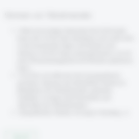
Stimmen von Teilnehmenden
«Toller, kurzweiliger, lehrreicher Kurs! Ich konnte
heute sehr viel für mich mitnehmen und werde mich
in den kommenden Tagen und Wochen noch
intensiver mit der Frage auseinandersetzen, wie ich
mein Wissensmanagement mit Obsidian optimieren
kann.»
«Viel Zeit, um selbst das Tool auszuprobieren;
spontanes Anpassen der behandelten Themen an
Bedürfnisse der Teilnehmenden; optimales
Verhältnis von Input durch Kursleiter und
Aktivitäten der Teilnehmenden.»
«Sympathisches Tandem, ich mag Co-Teaching. ;-)»
Open All