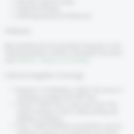
Interaktive Impulsvorträge
Praktische Übungen
Erfahrungsaustausch & Diskussion
Weiteres
Bitte installieren Sie das kostenfreie Programm vor der
Workshopteilnahme auf Ihrem Arbeitsgerät. Download
unter
Obsidian - Sharpen your thinking
.
Literaturangaben (Auszug)
Bergman, O. & Whittaker, S. (2016). The science of
managing our digital stuff. MIT Press.
Ahrens, S. (2022). How to take smart notes: One
simple technique to boost writing, learning and
thinking. CreateSpace.
Forte, T. (2022). Building a second brain: a proven
method to organize your digital life and unlock