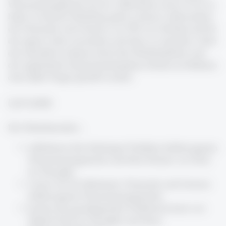
Wissensmanagement auf ein vollkommen neues Level zu
heben. In diesem Workshop geht es darum, insbesondere
die Potenziale und Grenzen von TfTs wie obsidian.md für
die eigene Lehre auszuloten und diese zu erproben. Nach
den interaktiven Inputs durch den Workshopleiter und
der angeleiteten Experiementierphase können im Rahmen
eines Q&A Fragen gestellt werden.
Lernziele
Die Teilnehmenden...
reflektieren ihre bisherigen Praktiken lehrbezogenen
Wissensmanagements und ihren Einsatz von Tools
for Thoughts
wissen um die Merkmale, Potenziale und Grenzen
lehrbezogenen Wissensmanagements
kennen die grundlegenden Funktionsweisen von
Digital Tools for Thoughts und deren