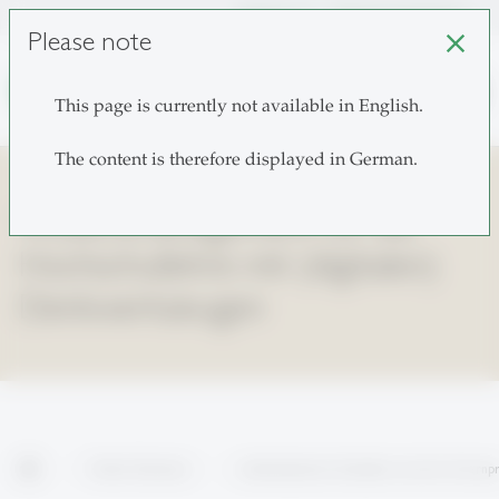
unisg.ch
Choose institutes
Please note
close
search
This page is currently not available in English.
The content is therefore displayed in German.
Wissensmanagement für die
Hochschullehre mit (digitalen)
Denkwerkzeugen
home
Further Education
evidenzbasiertes Gestalten von Lehr- & Lernp