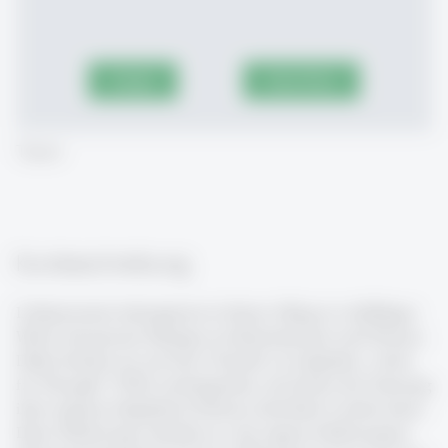
Accept
Show More
Teaser
Kursbeschreibung
Lehrpersonen interagieren in ihrem Alltag in vielfältiger
Weise mit grossen Mengen an Informationen und Wissen.
Dabei können sie auf eine Vielzahl von digitalen „Tools
for Thought“ (TfTs) zurückgreifen, mit denen die Nutzung
ihrer eigenen (digitalen) Notizen erleichtert werden kann.
Diese Werkzeuge erlauben es, das eigene lehrbezogene