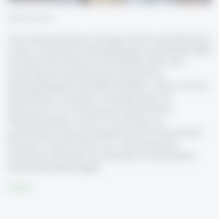
David Lohner
Als Learning Experience Designer forscht und lehrt David
Lohner am Institut für Schulpädagogik und Didaktik (ISD)
des Karlsruher Instituts für Technologie (KIT). Sein
Forschungsschwerpunkt liegt im Bereich der
Medienpädagogik und Mediendidaktik, wobei er auf die
Entwicklung von Online-Lernumgebungen mit
Erklärvideos, die Förderung der akademischen
Medienkompetenz und die Anwendung von
persönlichem Wissensmanagement in der Wissenschaft
fokussiert. Darüber hinaus ist er stellvertretender
Vorstandsvorsitzender der Deutschen Gesellschaft für
Hochschuldidaktik (dghd).
Details