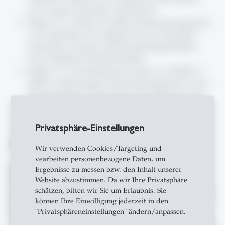
your creative potential. Atria Books.
Siegel, S.T., Lohner, D. (2024). Wissensmanagement
von Lehrenden mit „Digital Tools for Thought“:
Potenziale, Grenzen und Einsatzmöglichkeiten.
Neus Handbuch Hochschullehre.
Siegel, S. T., Krummenauer-Grasser, A. & Stahl, C.
(2021). Lehrbezogenes Wissensmanagement in der
Hochschullehre: Entwicklung, Beschreibung und
Einsatzmöglichkeiten des Reflexionsinstruments
LeWiMa. Der pädagogische Blick, 29(3), 195–205
Privatsphäre-Einstellungen
Zielgruppe
Wir verwenden Cookies/Targeting und
vearbeiten personenbezogene Daten, um
Dieser Workshop richtet sich an alle
Ergebnisse zu messen bzw. den Inhalt unserer
Website abzustimmen. Da wir Ihre Privatsphäre
Wissensarbeiter:innen im Hochschulwesen, die
schätzen, bitten wir Sie um Erlaubnis. Sie
lehrbezogenes Wissensmanagement betreiben (möchten).
können Ihre Einwilligung jederzeit in den
Mit einem exemplarischen Workflow bekommen die
"Privatsphäreneinstellungen" ändern/anpassen.
Teilnehmenden Wissen und Handwerkszeug, um ihr