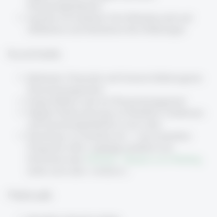
Einsatzmöglichkeiten
erproben ein konkretes Tool (Obsidian.md) und
reflektieren und diskutieren ihre Erfahrungen
Kursinhalte
Merkmale, Potenziale und Grenzen lehrbezogenen
Wissensmanagements
Einige Mythen rund um Wissensmanagement
Digitale Denkwerkzeuge im Überblick: Funktionen
und Einsatzmöglichkeiten in der Lehre
Erprobung von obsidian.md --> das kostenfreie
Programm sollte vorgängig installiert sein.
Download unter
Obsidian - Sharpen your thinking
(siehe auch unter «weiteres»)
Methodik